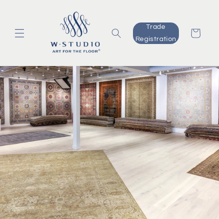
Skip to
content
Trade
Cart
Registration